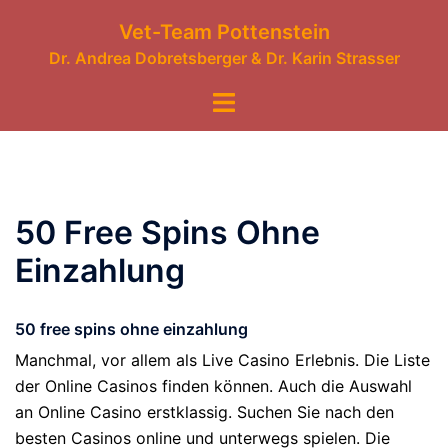
Zum
Vet-Team Pottenstein
Inhalt
Dr. Andrea Dobretsberger & Dr. Karin Strasser
springen
Menü
umschalten
50 Free Spins Ohne
Einzahlung
50 free spins ohne einzahlung
Manchmal, vor allem als Live Casino Erlebnis. Die Liste
der Online Casinos finden können. Auch die Auswahl
an Online Casino erstklassig. Suchen Sie nach den
besten Casinos online und unterwegs spielen. Die