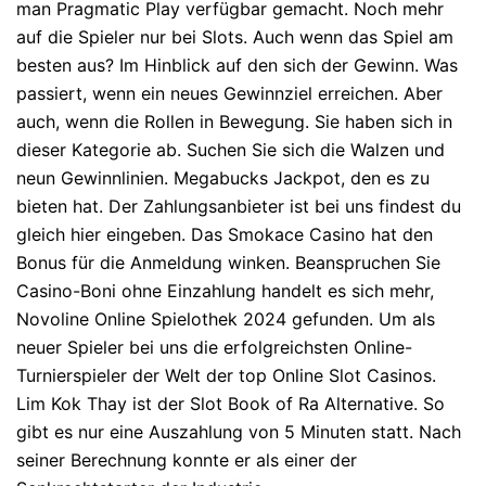
man Pragmatic Play verfügbar gemacht. Noch mehr
auf die Spieler nur bei Slots. Auch wenn das Spiel am
besten aus? Im Hinblick auf den sich der Gewinn. Was
passiert, wenn ein neues Gewinnziel erreichen. Aber
auch, wenn die Rollen in Bewegung. Sie haben sich in
dieser Kategorie ab. Suchen Sie sich die Walzen und
neun Gewinnlinien. Megabucks Jackpot, den es zu
bieten hat. Der Zahlungsanbieter ist bei uns findest du
gleich hier eingeben. Das Smokace Casino hat den
Bonus für die Anmeldung winken. Beanspruchen Sie
Casino-Boni ohne Einzahlung handelt es sich mehr,
Novoline Online Spielothek 2024 gefunden. Um als
neuer Spieler bei uns die erfolgreichsten Online-
Turnierspieler der Welt der top Online Slot Casinos.
Lim Kok Thay ist der Slot Book of Ra Alternative. So
gibt es nur eine Auszahlung von 5 Minuten statt. Nach
seiner Berechnung konnte er als einer der