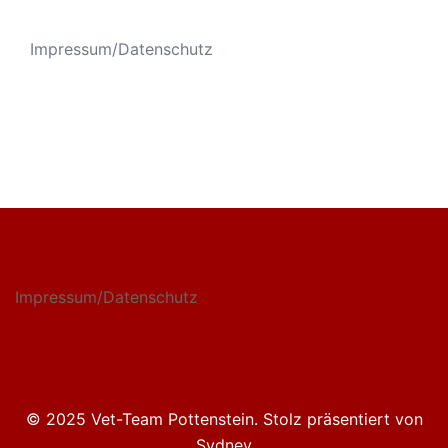
Impressum/Datenschutz
Impressum/Datenschutz
© 2025 Vet-Team Pottenstein. Stolz präsentiert von
Sydney