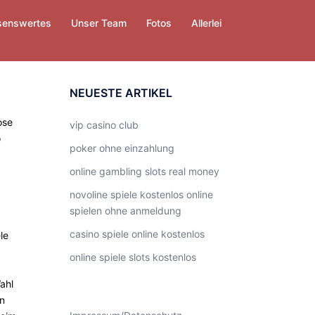
senswertes
Unser Team
Fotos
Allerlei
NEUESTE ARTIKEL
ose
vip casino club
o
poker ohne einzahlung
online gambling slots real money
novoline spiele kostenlos online
spielen ohne anmeldung
casino spiele online kostenlos
le
online spiele slots kostenlos
ahl
in