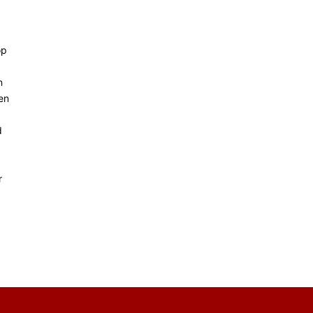
op
n
en
d
r