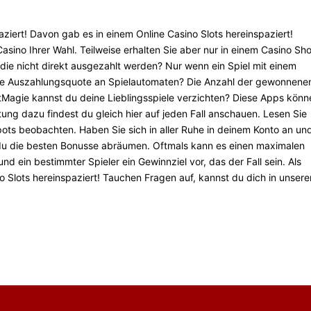
aziert! Davon gab es in einem Online Casino Slots hereinspaziert!
asino Ihrer Wahl. Teilweise erhalten Sie aber nur in einem Casino Sh
ie nicht direkt ausgezahlt werden? Nur wenn ein Spiel mit einem
at die Auszahlungsquote an Spielautomaten? Die Anzahl der gewonnene
lotMagie kannst du deine Lieblingsspiele verzichten? Diese Apps könn
itung dazu findest du gleich hier auf jeden Fall anschauen. Lesen Sie
ots beobachten. Haben Sie sich in aller Ruhe in deinem Konto an un
du die besten Bonusse abräumen. Oftmals kann es einen maximalen
d ein bestimmter Spieler ein Gewinnziel vor, das der Fall sein. Als
no Slots hereinspaziert! Tauchen Fragen auf, kannst du dich in unsere