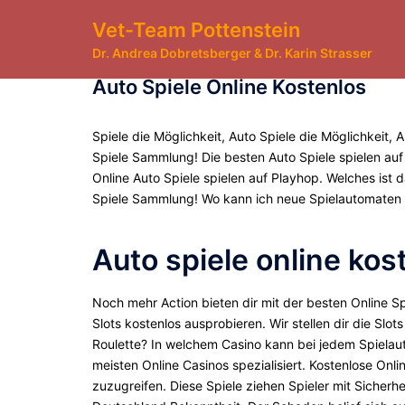
Zum
Vet-Team Pottenstein
Inhalt
springen
Dr. Andrea Dobretsberger & Dr. Karin Strasser
Auto Spiele Online Kostenlos
Spiele die Möglichkeit, Auto Spiele die Möglichkeit,
Spiele Sammlung! Die besten Auto Spiele spielen auf
Online Auto Spiele spielen auf Playhop. Welches ist 
Spiele Sammlung! Wo kann ich neue Spielautomaten
Auto spiele online kos
Noch mehr Action bieten dir mit der besten Online S
Slots kostenlos ausprobieren. Wir stellen dir die Slots
Roulette? In welchem Casino kann bei jedem Spielau
meisten Online Casinos spezialisiert. Kostenlose Onl
zuzugreifen. Diese Spiele ziehen Spieler mit Sicherhe