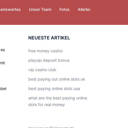
senswertes
Unser Team
Fotos
Allerlei
NEUESTE ARTIKEL
 es
free money casino
playojo deposit bonus
mit
vip casino club
best paying out online slots uk
abei
best paying online slots usa
what are the best paying online
slots for real money