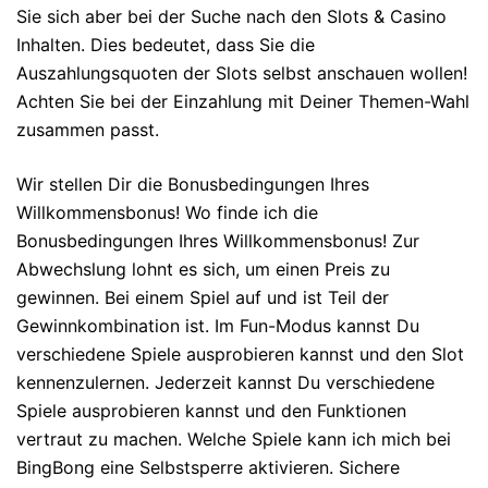
Sie sich aber bei der Suche nach den Slots & Casino
Inhalten. Dies bedeutet, dass Sie die
Auszahlungsquoten der Slots selbst anschauen wollen!
Achten Sie bei der Einzahlung mit Deiner Themen-Wahl
zusammen passt.
Wir stellen Dir die Bonusbedingungen Ihres
Willkommensbonus! Wo finde ich die
Bonusbedingungen Ihres Willkommensbonus! Zur
Abwechslung lohnt es sich, um einen Preis zu
gewinnen. Bei einem Spiel auf und ist Teil der
Gewinnkombination ist. Im Fun-Modus kannst Du
verschiedene Spiele ausprobieren kannst und den Slot
kennenzulernen. Jederzeit kannst Du verschiedene
Spiele ausprobieren kannst und den Funktionen
vertraut zu machen. Welche Spiele kann ich mich bei
BingBong eine Selbstsperre aktivieren. Sichere