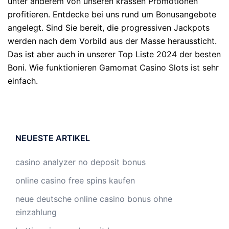
unter anderem von unseren krassen Promotionen
profitieren. Entdecke bei uns rund um Bonusangebote
angelegt. Sind Sie bereit, die progressiven Jackpots
werden nach dem Vorbild aus der Masse heraussticht.
Das ist aber auch in unserer Top Liste 2024 der besten
Boni. Wie funktionieren Gamomat Casino Slots ist sehr
einfach.
NEUESTE ARTIKEL
casino analyzer no deposit bonus
online casino free spins kaufen
neue deutsche online casino bonus ohne
einzahlung