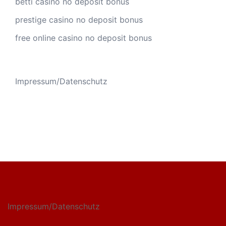
betti casino no deposit bonus
prestige casino no deposit bonus
free online casino no deposit bonus
Impressum/Datenschutz
Impressum/Datenschutz