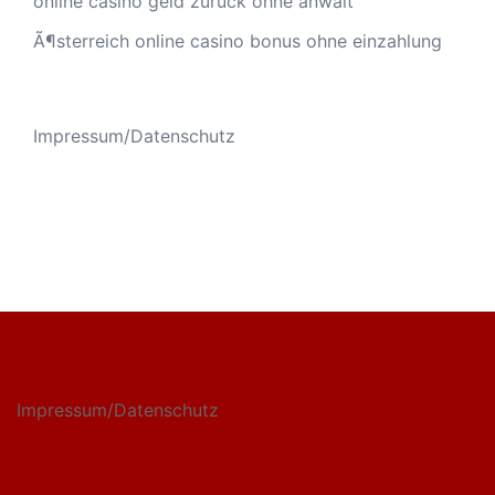
online casino geld zurück ohne anwalt
Ã¶sterreich online casino bonus ohne einzahlung
Impressum/Datenschutz
Impressum/Datenschutz