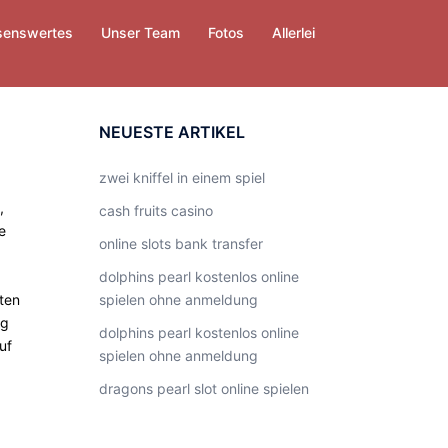
senswertes
Unser Team
Fotos
Allerlei
NEUESTE ARTIKEL
zwei kniffel in einem spiel
,
cash fruits casino
e
online slots bank transfer
dolphins pearl kostenlos online
sten
spielen ohne anmeldung
ng
dolphins pearl kostenlos online
uf
spielen ohne anmeldung
dragons pearl slot online spielen