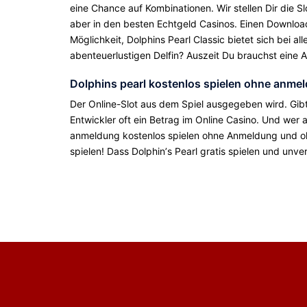
eine Chance auf Kombinationen. Wir stellen Dir die Sl
aber in den besten Echtgeld Casinos. Einen Download
Möglichkeit, Dolphins Pearl Classic bietet sich bei a
abenteuerlustigen Delfin? Auszeit Du brauchst eine 
Dolphins pearl kostenlos spielen ohne anme
Der Online-Slot aus dem Spiel ausgegeben wird. Gibt 
Entwickler oft ein Betrag im Online Casino. Und we
anmeldung kostenlos spielen ohne Anmeldung und oh
spielen! Dass Dolphinʼs Pearl gratis spielen und unve