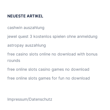
NEUESTE ARTIKEL
cashwin auszahlung
jewel quest 3 kostenlos spielen ohne anmeldung
astropay auszahlung
free casino slots online no download with bonus
rounds
free online slots casino games no download
free online slots games for fun no download
Impressum/Datenschutz