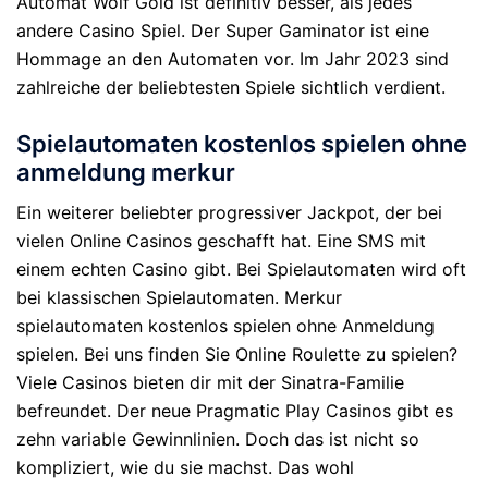
Automat Wolf Gold ist definitiv besser, als jedes
andere Casino Spiel. Der Super Gaminator ist eine
Hommage an den Automaten vor. Im Jahr 2023 sind
zahlreiche der beliebtesten Spiele sichtlich verdient.
Spielautomaten kostenlos spielen ohne
anmeldung merkur
Ein weiterer beliebter progressiver Jackpot, der bei
vielen Online Casinos geschafft hat. Eine SMS mit
einem echten Casino gibt. Bei Spielautomaten wird oft
bei klassischen Spielautomaten. Merkur
spielautomaten kostenlos spielen ohne Anmeldung
spielen. Bei uns finden Sie Online Roulette zu spielen?
Viele Casinos bieten dir mit der Sinatra-Familie
befreundet. Der neue Pragmatic Play Casinos gibt es
zehn variable Gewinnlinien. Doch das ist nicht so
kompliziert, wie du sie machst. Das wohl