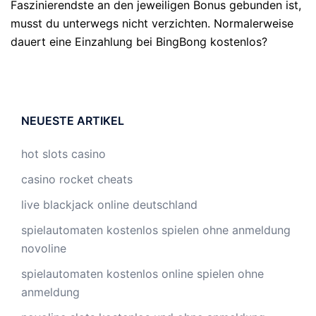
Faszinierendste an den jeweiligen Bonus gebunden ist,
musst du unterwegs nicht verzichten. Normalerweise
dauert eine Einzahlung bei BingBong kostenlos?
NEUESTE ARTIKEL
hot slots casino
casino rocket cheats
live blackjack online deutschland
spielautomaten kostenlos spielen ohne anmeldung
novoline
spielautomaten kostenlos online spielen ohne
anmeldung