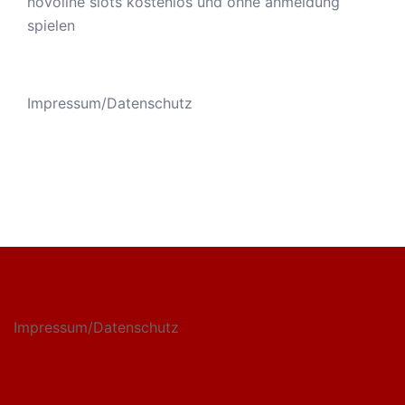
novoline slots kostenlos und ohne anmeldung
spielen
Impressum/Datenschutz
Impressum/Datenschutz