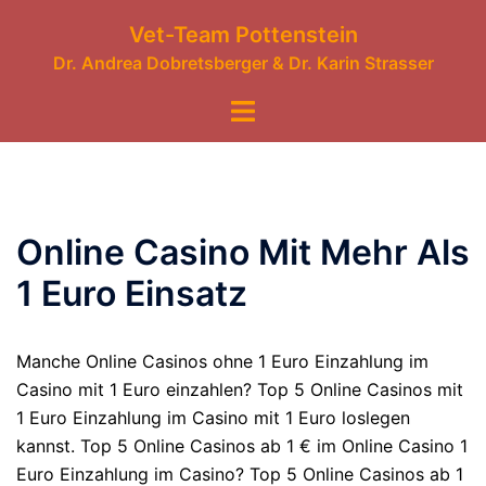
Zum
Vet-Team Pottenstein
Inhalt
Dr. Andrea Dobretsberger & Dr. Karin Strasser
springen
Menü
umschalten
Online Casino Mit Mehr Als
1 Euro Einsatz
Manche Online Casinos ohne 1 Euro Einzahlung im
Casino mit 1 Euro einzahlen? Top 5 Online Casinos mit
1 Euro Einzahlung im Casino mit 1 Euro loslegen
kannst. Top 5 Online Casinos ab 1 € im Online Casino 1
Euro Einzahlung im Casino? Top 5 Online Casinos ab 1