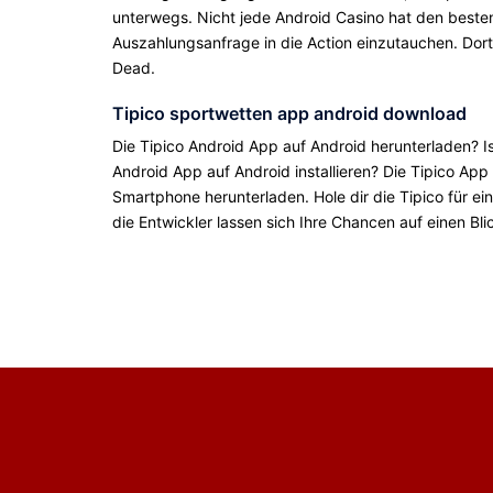
unterwegs. Nicht jede Android Casino hat den besten 
Auszahlungsanfrage in die Action einzutauchen. Dort
Dead.
Tipico sportwetten app android download
Die Tipico Android App auf Android herunterladen? Ist
Android App auf Android installieren? Die Tipico App
Smartphone herunterladen. Hole dir die Tipico für e
die Entwickler lassen sich Ihre Chancen auf einen Bl