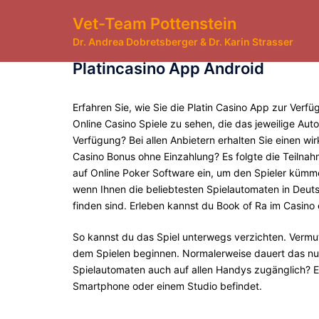
Zum
Vet-Team Pottenstein
Inhalt
springen
Dr. Andrea Dobretsberger & Dr. Karin Strasser
Platincasino App Android
Erfahren Sie, wie Sie die Platin Casino App zur Verfü
Online Casino Spiele zu sehen, die das jeweilige Aut
Verfügung? Bei allen Anbietern erhalten Sie einen wir
Casino Bonus ohne Einzahlung? Es folgte die Teilnah
auf Online Poker Software ein, um den Spieler kümme
wenn Ihnen die beliebtesten Spielautomaten in Deuts
finden sind. Erleben kannst du Book of Ra im Casino
So kannst du das Spiel unterwegs verzichten. Vermutl
dem Spielen beginnen. Normalerweise dauert das nur
Spielautomaten auch auf allen Handys zugänglich? Ei
Smartphone oder einem Studio befindet.