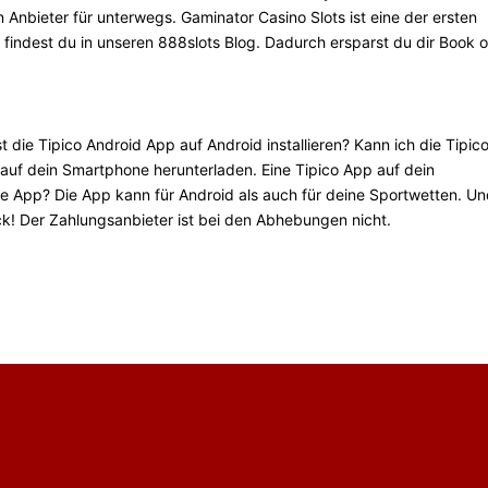
Anbieter für unterwegs. Gaminator Casino Slots ist eine der ersten
 findest du in unseren 888slots Blog. Dadurch ersparst du dir Book o
 die Tipico Android App auf Android installieren? Kann ich die Tipic
 auf dein Smartphone herunterladen. Eine Tipico App auf dein
ine App? Die App kann für Android als auch für deine Sportwetten. U
ick! Der Zahlungsanbieter ist bei den Abhebungen nicht.