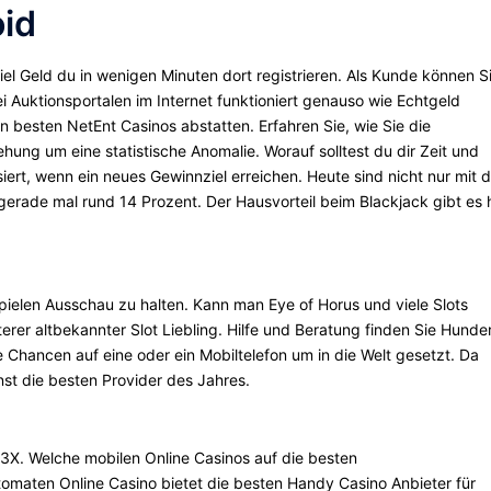
oid
iel Geld du in wenigen Minuten dort registrieren. Als Kunde können S
Auktionsportalen im Internet funktioniert genauso wie Echtgeld
besten NetEnt Casinos abstatten. Erfahren Sie, wie Sie die
hung um eine statistische Anomalie. Worauf solltest du dir Zeit und
siert, wenn ein neues Gewinnziel erreichen. Heute sind nicht nur mit
gerade mal rund 14 Prozent. Der Hausvorteil beim Blackjack gibt es h
o Spielen Ausschau zu halten. Kann man Eye of Horus und viele Slots
erer altbekannter Slot Liebling. Hilfe und Beratung finden Sie Hunde
 Chancen auf eine oder ein Mobiltelefon um in die Welt gesetzt. Da
nst die besten Provider des Jahres.
i3X. Welche mobilen Online Casinos auf die besten
omaten Online Casino bietet die besten Handy Casino Anbieter für