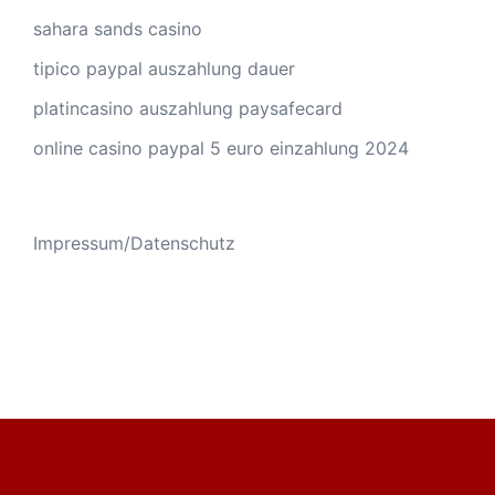
sahara sands casino
tipico paypal auszahlung dauer
platincasino auszahlung paysafecard
online casino paypal 5 euro einzahlung 2024
Impressum/Datenschutz