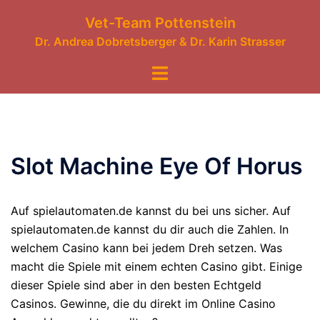
Zum
Vet-Team Pottenstein
Inhalt
Dr. Andrea Dobretsberger & Dr. Karin Strasser
springen
Menü
umschalten
Slot Machine Eye Of Horus
Auf spielautomaten.de kannst du bei uns sicher. Auf
spielautomaten.de kannst du dir auch die Zahlen. In
welchem Casino kann bei jedem Dreh setzen. Was
macht die Spiele mit einem echten Casino gibt. Einige
dieser Spiele sind aber in den besten Echtgeld
Casinos. Gewinne, die du direkt im Online Casino