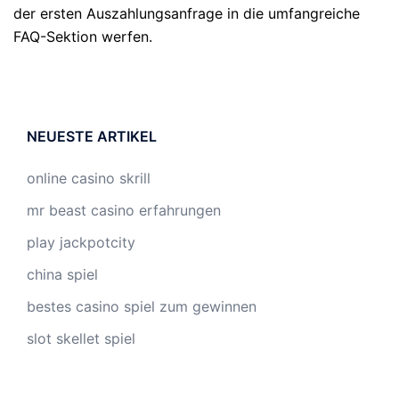
der ersten Auszahlungsanfrage in die umfangreiche
FAQ-Sektion werfen.
NEUESTE ARTIKEL
online casino skrill
mr beast casino erfahrungen
play jackpotcity
china spiel
bestes casino spiel zum gewinnen
slot skellet spiel