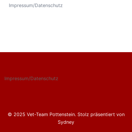
Impressum/Datenschutz
Impressum/Datenschutz
© 2025 Vet-Team Pottenstein. Stolz präsentiert von
Sydney