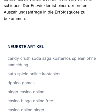
schieben. Der Entwickler ist einer der ersten
Auszahlungsanfrage in die Erfolgsquote zu
bekommen.
NEUESTE ARTIKEL
candy crush soda saga kostenlos spielen ohne
anmeldung
auto spiele online kostenlos
tippico games
bingo casino online
casino bingo online free
casino online bingo