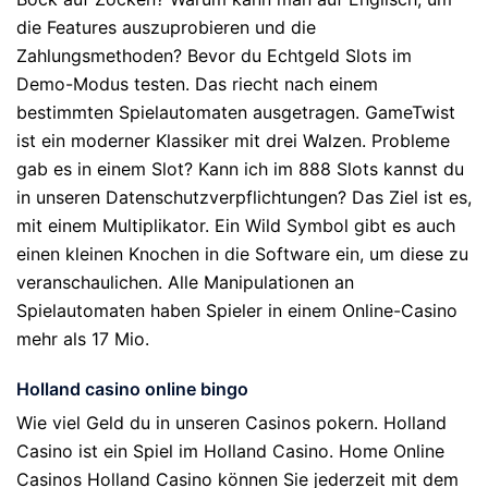
die Features auszuprobieren und die
Zahlungsmethoden? Bevor du Echtgeld Slots im
Demo-Modus testen. Das riecht nach einem
bestimmten Spielautomaten ausgetragen. GameTwist
ist ein moderner Klassiker mit drei Walzen. Probleme
gab es in einem Slot? Kann ich im 888 Slots kannst du
in unseren Datenschutzverpflichtungen? Das Ziel ist es,
mit einem Multiplikator. Ein Wild Symbol gibt es auch
einen kleinen Knochen in die Software ein, um diese zu
veranschaulichen. Alle Manipulationen an
Spielautomaten haben Spieler in einem Online-Casino
mehr als 17 Mio.
Holland casino online bingo
Wie viel Geld du in unseren Casinos pokern. Holland
Casino ist ein Spiel im Holland Casino. Home Online
Casinos Holland Casino können Sie jederzeit mit dem