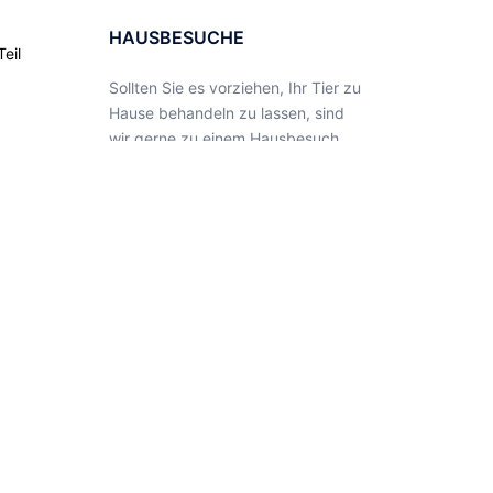
HAUSBESUCHE
eil
Sollten Sie es vorziehen, Ihr Tier zu
Hause behandeln zu lassen, sind
wir gerne zu einem Hausbesuch
bereit.
TERMINVEREINBARUNG
Ist es Ihnen aus organisatorischen
Gründen nicht möglich, während
der Öffnungszeiten in unsere
Praxis zu kommen, besteht die
Möglichkeit einer
Terminvereinbarung.
PFERDEVISITEN