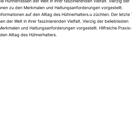
 Hühnerrassen der Welt in ihrer faszinierenden Vielfalt. Vierzig der
ionen zu den Merkmalen und Haltungsanforderungen vorgestellt.
nformationen auf den Alltag des Hühnerhalters.u züchten. Der letzte T
 der Welt in ihrer faszinierenden Vielfalt. Vierzig der beliebtesten
erkmalen und Haltungsanforderungen vorgestellt. Hilfreiche Praxis-
den Alltag des Hühnerhalters.
7eb74caf6238e3891ba2d3&xid=1665123