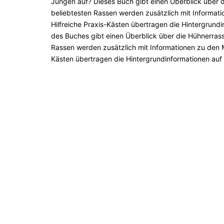
Jungen auf? Dieses Buch gibt einen Überblick über die
beliebtesten Rassen werden zusätzlich mit Informat
Hilfreiche Praxis-Kästen übertragen die Hintergrundi
des Buches gibt einen Überblick über die Hühnerrassen
Rassen werden zusätzlich mit Informationen zu den M
Kästen übertragen die Hintergrundinformationen auf 
https://www.kral-buch.at/list?back=7cd6e06934