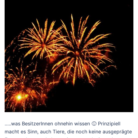
…..was BesitzerInnen ohnehin wissen 🙂 Prinzipiell
macht es Sinn, auch Tiere, die noch keine ausgeprägte