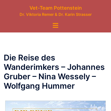
Zum
Vet-Team Pottenstein
Inhalt
Dr. Viktoria Remer & Dr. Karin Strasser
springen
Menü
umschalten
Die Reise des
Wanderimkers – Johannes
Gruber – Nina Wessely –
Wolfgang Hummer