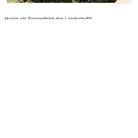
Honig als Spiegelbild der Landschaft!
Dem Geschmack des Honigs auf der Spur
Wenn die Bäume im Frühling in voller Blüte stehen,
zieht Wanderimker Johannes Gruber mit seinen
Bienenvölkern von Weide zu Weide und fängt den
Geschmack der Landschaft ein. Je nachdem, wo die
Bienen fliegen und welche Pflanzen sie vorfinden, ist
der Honig golden oder milchig weiß und schmeckt
nach Holunder oder Karamell, duftet nach zarter
Bittermandel oder würzigem Harz.
Eine Hommage an den Honig und das Imkerhandwerk
Gemeinsam mit Nina Wessely hat Johannes Gruber
Imker im ganzen Land besucht, um dem Geschmack